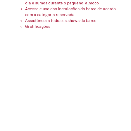
dia e sumos durante o pequeno-almoço
Acesso e uso das instalações do barco de acordo
com a categoria reservada
Assistência a todos os shows do barco
Gratificações
O que não está incluído no meu
cruzeiro?
Bebidas em bares e restaurantes fora das
mencionadas na seção anterior
Serviços terrestres de qualquer tipo
Excursões nos portos de escala
Transporte aéreo