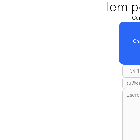
Tem p
Co
Ch