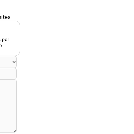
sites
 por
p