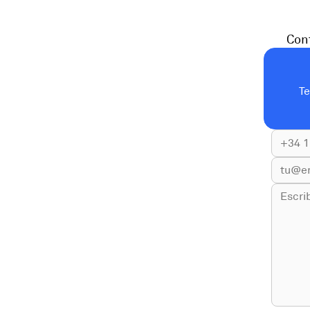
Cont
T