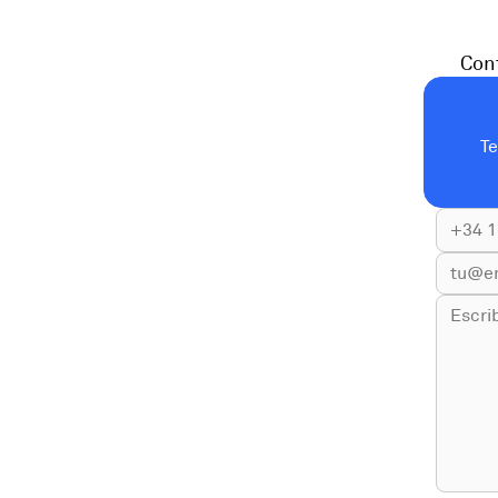
Cont
T