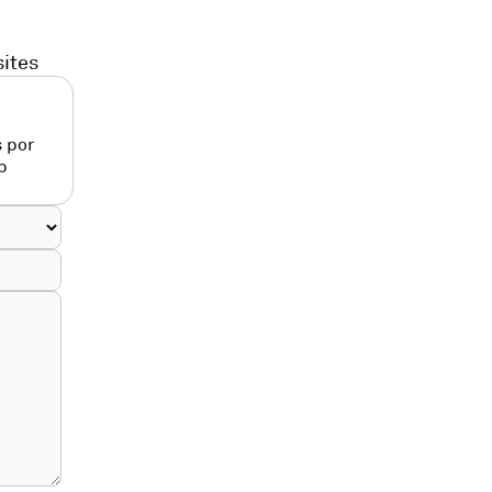
sites
 por
p