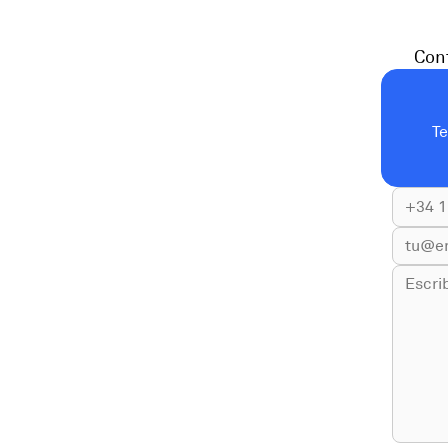
Cont
T