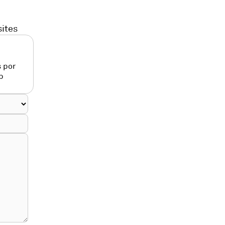
sites
 por
p