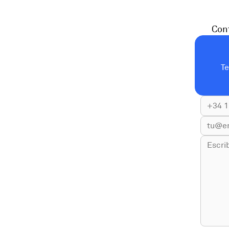
Cont
T