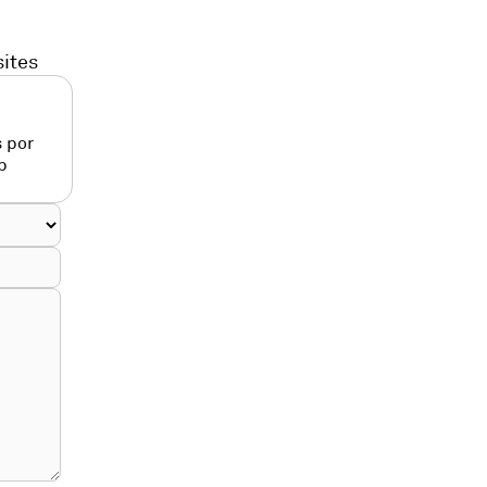
sites
 por
p