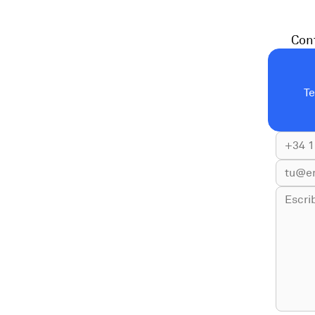
Cont
T