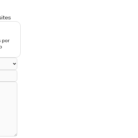
sites
 por
p