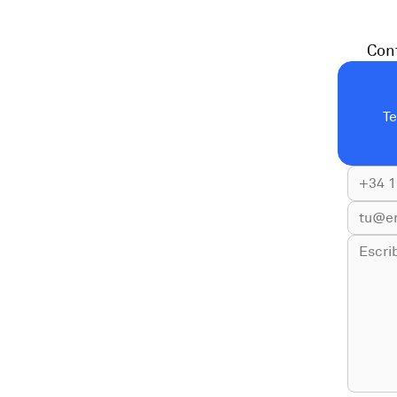
Cont
T