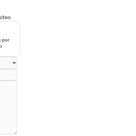
sites
 por
p