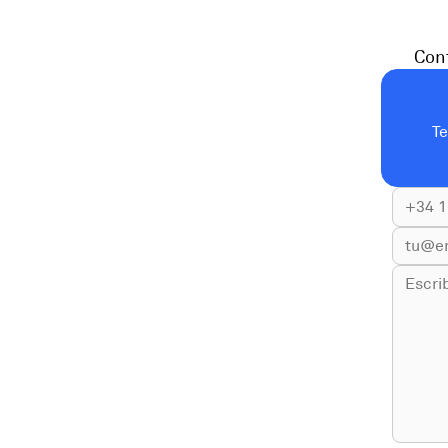
Cont
T