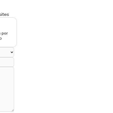
sites
 por
p