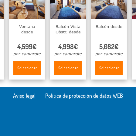
Ventana
Balcón Vista
Balcón desde
desde
Obstr. desde
4,599€
4,998€
5,082€
por camarote
por camarote
por camarote
Seleccionar
Seleccionar
Seleccionar
Aviso legal
Política de protección de datos WEB