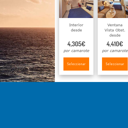
Interior
Ventana
desde
Vista Obst.
desde
4,305€
4,410€
por camarote
por camarote
Seleccionar
Seleccionar