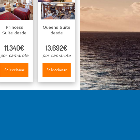
Princess
Queens Suite
Suite desde
desde
11,340€
13,692€
por camarote
por camarote
Seleccionar
Seleccionar