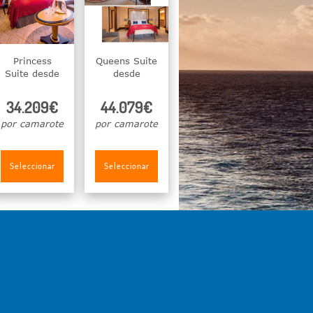
Princess
Queens Suite
Suite desde
desde
34.209€
44.079€
por camarote
por camarote
Seleccionar
Seleccionar