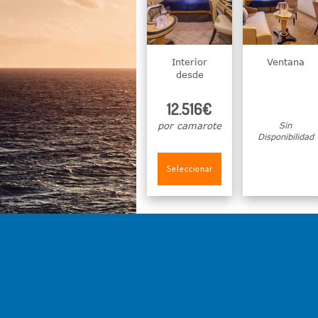
Interior
Ventana
desde
12.516€
por camarote
Sin
Disponibilidad
Seleccionar