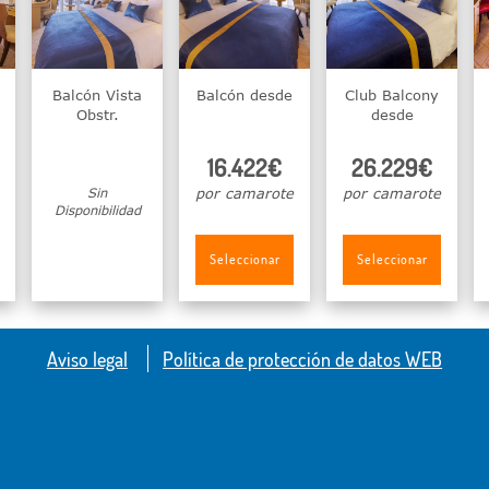
Balcón Vista
Balcón desde
Club Balcony
Obstr.
desde
16.422€
26.229€
Sin
por camarote
por camarote
Disponibilidad
Seleccionar
Seleccionar
Aviso legal
Política de protección de datos WEB