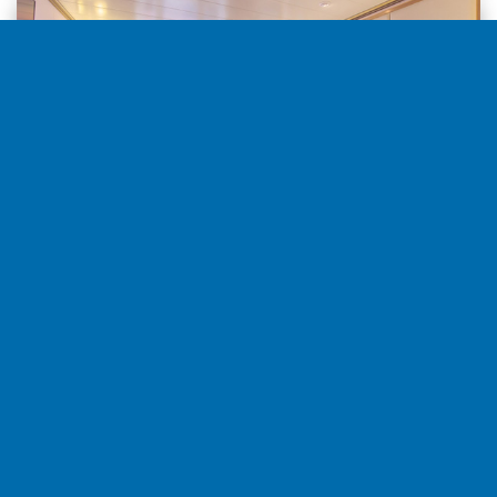
Balcón Vista Obstr. desde
7.350€
por camarote
Seleccionar