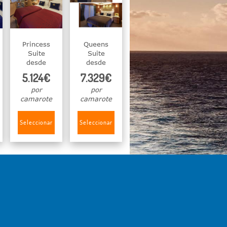
Princess
Queens
Suite
Suite
desde
desde
5.124€
7.329€
por
por
camarote
camarote
Seleccionar
Seleccionar