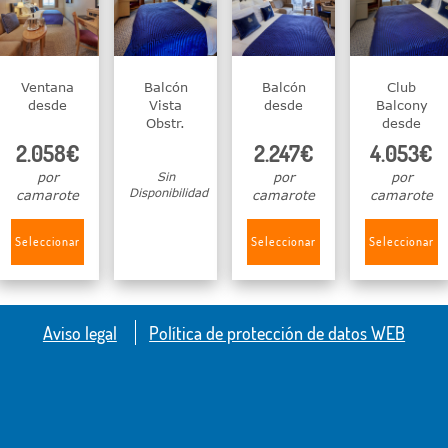
Ventana
Balcón
Balcón
Club
desde
Vista
desde
Balcony
Obstr.
desde
2.058€
2.247€
4.053€
por
Sin
por
por
Disponibilidad
camarote
camarote
camarote
Seleccionar
Seleccionar
Seleccionar
Aviso legal
Política de protección de datos WEB