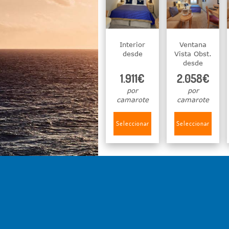
Interior
Ventana
desde
Vista Obst.
desde
1.911€
2.058€
por
por
camarote
camarote
Seleccionar
Seleccionar