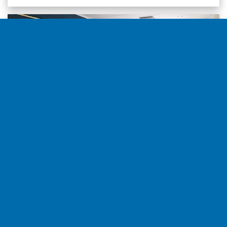
Balcón desde
2.625€
por camarote