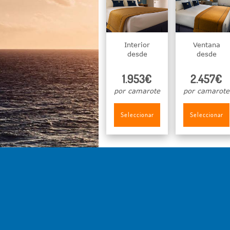
Interior
Ventana
desde
desde
1.953€
2.457€
por camarote
por camarote
Seleccionar
Seleccionar