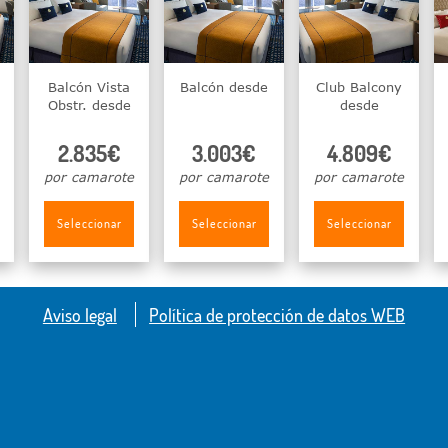
Balcón Vista
Balcón desde
Club Balcony
Obstr. desde
desde
2.835€
3.003€
4.809€
por camarote
por camarote
por camarote
Seleccionar
Seleccionar
Seleccionar
Aviso legal
Política de protección de datos WEB