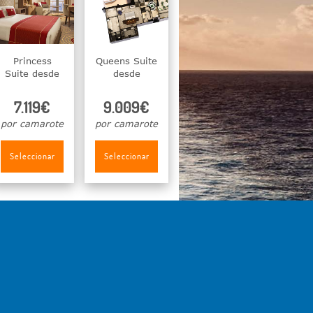
Princess
Queens Suite
Suite desde
desde
7.119€
9.009€
por camarote
por camarote
Seleccionar
Seleccionar