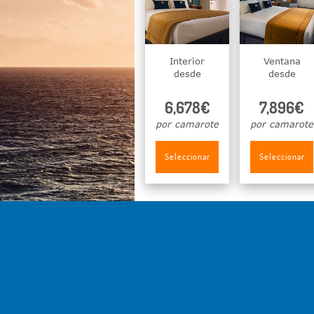
Interior
Ventana
desde
desde
6,678€
7,896€
por camarote
por camarote
Seleccionar
Seleccionar