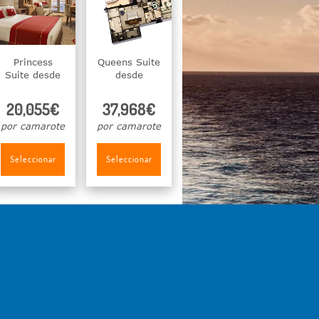
Princess
Queens Suite
Suite desde
desde
20,055€
37,968€
por camarote
por camarote
Seleccionar
Seleccionar