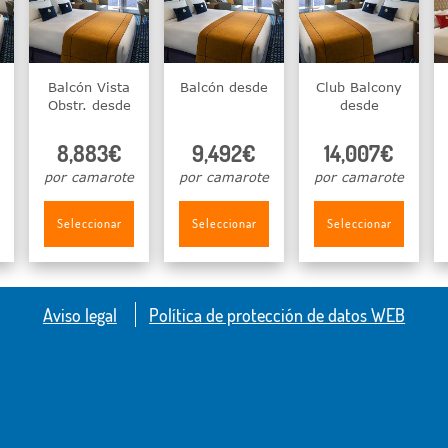
Balcón Vista
Balcón desde
Club Balcony
Obstr. desde
desde
8,883€
9,492€
14,007€
por camarote
por camarote
por camarote
Seleccionar
Seleccionar
Seleccionar
Aviso legal
Política de protección de datos WEB