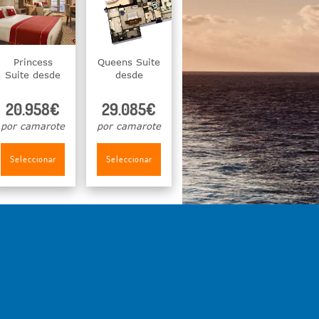
Princess
Queens Suite
Suite desde
desde
20.958€
29.085€
por camarote
por camarote
Seleccionar
Seleccionar