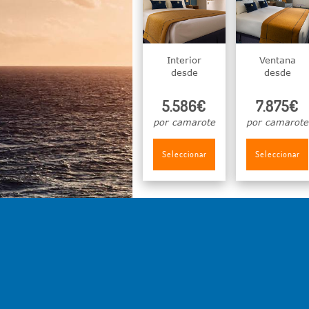
Interior
Ventana
desde
desde
5.586€
7.875€
por camarote
por camarote
Seleccionar
Seleccionar