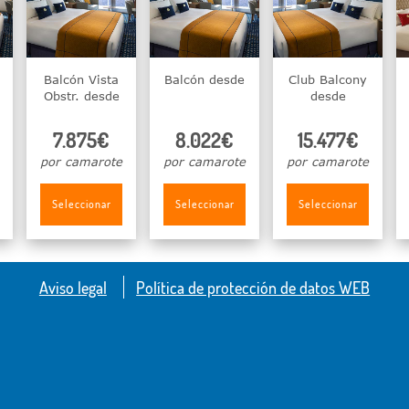
Balcón Vista
Balcón desde
Club Balcony
Obstr. desde
desde
7.875€
8.022€
15.477€
por camarote
por camarote
por camarote
Seleccionar
Seleccionar
Seleccionar
Aviso legal
Política de protección de datos WEB