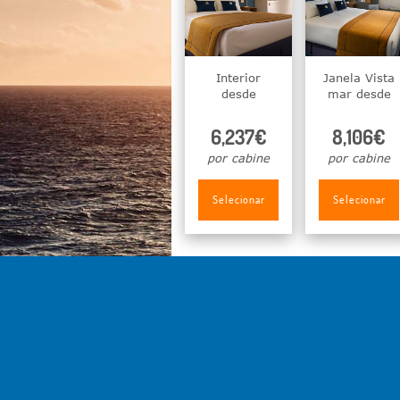
Interior
Janela Vista
desde
mar desde
6,237€
8,106€
por cabine
por cabine
Selecionar
Selecionar