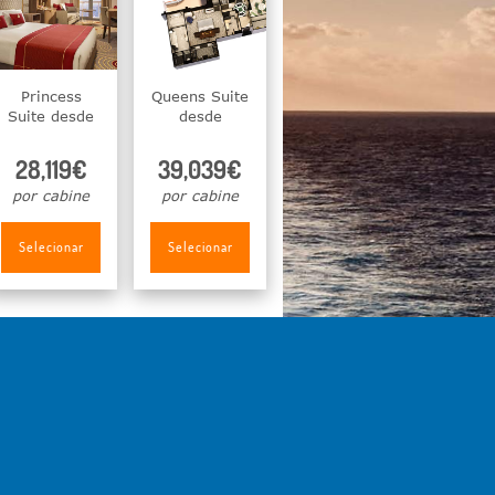
Princess
Queens Suite
Suite desde
desde
28,119€
39,039€
por cabine
por cabine
Selecionar
Selecionar