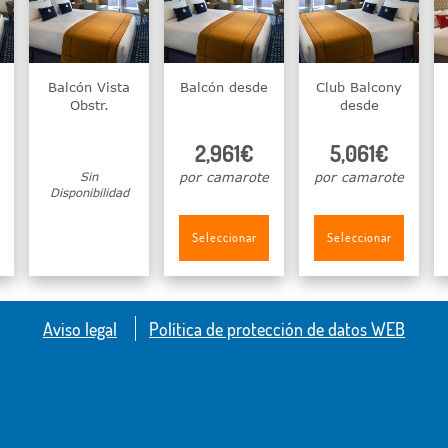
Balcón Vista
Balcón desde
Club Balcony
Obstr.
desde
2,961€
5,061€
Sin
por camarote
por camarote
Disponibilidad
Seleccionar
Seleccionar
Aviso legal
Política de protección de datos WEB