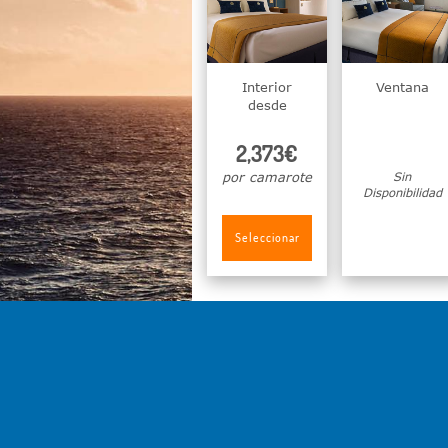
Interior
Ventana
desde
2,373€
por camarote
Sin
Disponibilidad
Seleccionar