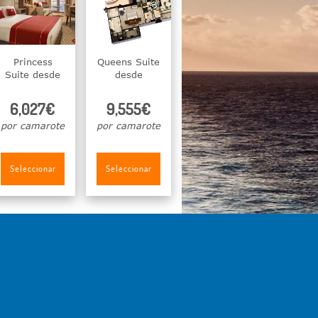
Princess
Queens Suite
Suite desde
desde
6,027€
9,555€
por camarote
por camarote
Seleccionar
Seleccionar