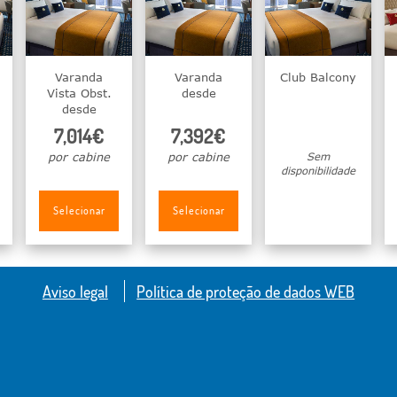
Varanda
Varanda
Club Balcony
Vista Obst.
desde
desde
7,014€
7,392€
por cabine
por cabine
Sem
disponibilidade
Selecionar
Selecionar
Aviso legal
Política de proteção de dados WEB