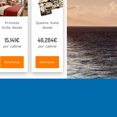
Princess
Queens Suite
Suite desde
desde
15,141€
46,284€
por cabine
por cabine
Selecionar
Selecionar