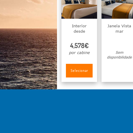
Interior
Janela Vista
desde
mar
4,578€
por cabine
Sem
disponibilidade
Selecionar