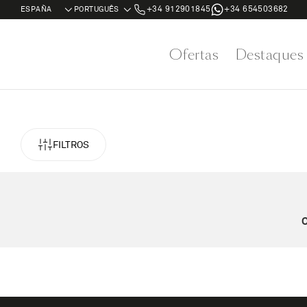
+34 912901845
+34 654503682
Ofertas
Destaques
FILTROS
O