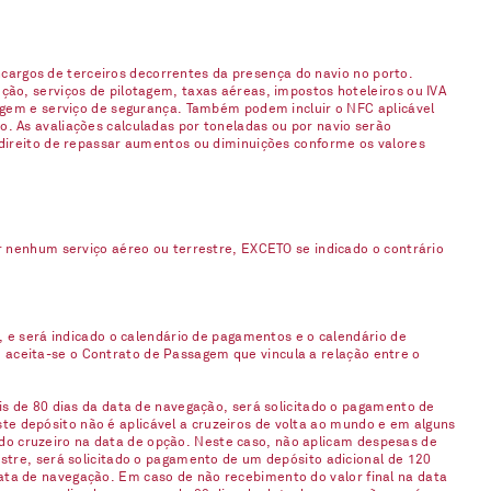
argos de terceiros decorrentes da presença do navio no porto.
ção, serviços de pilotagem, taxas aéreas, impostos hoteleiros ou IVA
gagem e serviço de segurança. Também podem incluir o NFC aplicável
. As avaliações calculadas por toneladas ou por navio serão
 direito de repassar aumentos ou diminuições conforme os valores
enhum serviço aéreo ou terrestre, EXCETO se indicado o contrário
, e será indicado o calendário de pagamentos e o calendário de
 aceita-se o Contrato de Passagem que vincula a relação entre o
is de 80 dias da data de navegação, será solicitado o pagamento de
e depósito não é aplicável a cruzeiros de volta ao mundo e em alguns
do cruzeiro na data de opção. Neste caso, não aplicam despesas de
stre, será solicitado o pagamento de um depósito adicional de 120
ata de navegação. Em caso de não recebimento do valor final na data