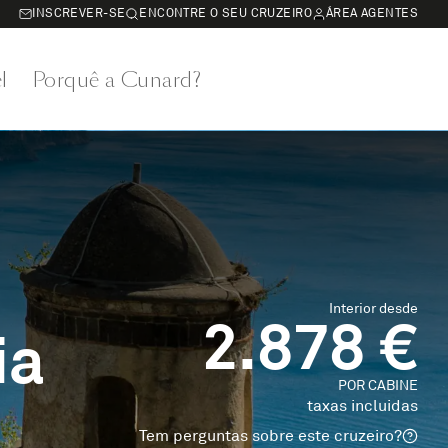
INSCREVER-SE
ENCONTRE O SEU CRUZEIRO
ÁREA AGENTES
l
Porquê a Cunard?
Interior desde
2.878 €
ia
POR CABINE
taxas incluidas
Tem perguntas sobre este cruzeiro?