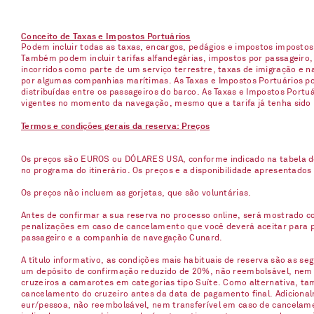
Conceito de Taxas e Impostos Portuários
Podem incluir todas as taxas, encargos, pedágios e impostos imposto
Também podem incluir tarifas alfandegárias, impostos por passageiro,
incorridos como parte de um serviço terrestre, taxas de imigração e 
por algumas companhias marítimas. As Taxas e Impostos Portuários pod
distribuídas entre os passageiros do barco. As Taxas e Impostos Port
vigentes no momento da navegação, mesmo que a tarifa já tenha sido
Termos e condições gerais da reserva: Preços
Os preços são EUROS ou DÓLARES USA, conforme indicado na tabela d
no programa do itinerário. Os preços e a disponibilidade apresentados
Os preços não incluem as gorjetas, que são voluntárias.
Antes de confirmar a sua reserva no processo online, será mostrado co
penalizações em caso de cancelamento que você deverá aceitar para p
passageiro e a companhia de navegação Cunard.
A título informativo, as condições mais habituais de reserva são as s
um depósito de confirmação reduzido de 20%, não reembolsável, nem t
cruzeiros a camarotes em categorias tipo Suíte. Como alternativa, t
cancelamento do cruzeiro antes da data de pagamento final. Adicionalm
eur/pessoa, não reembolsável, nem transferível em caso de cancelame