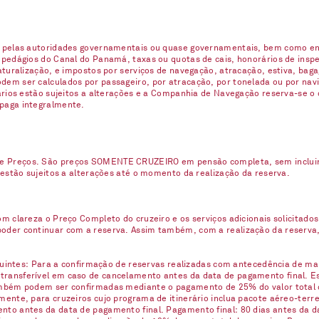
s pelas autoridades governamentais ou quase governamentais, bem como enc
 pedágios do Canal do Panamá, taxas ou quotas de cais, honorários de inspe
naturalização, e impostos por serviços de navegação, atracação, estiva, ba
em ser calculados por passageiro, por atracação, por tonelada ou por navio
uários estão sujeitos a alterações e a Companhia de Navegação reserva-se o
 paga integralmente.
e Preços. São preços SOMENTE CRUZEIRO em pensão completa, sem incluir n
 estão sujeitos a alterações até o momento da realização da reserva.
m clareza o Preço Completo do cruzeiro e os serviços adicionais solicitados
oder continuar com a reserva. Assim também, com a realização da reserva,
eguintes: Para a confirmação de reservas realizadas com antecedência de ma
ransferível em caso de cancelamento antes da data de pagamento final. Est
ambém podem ser confirmadas mediante o pagamento de 25% do valor total 
ente, para cruzeiros cujo programa de itinerário inclua pacote aéreo-terre
nto antes da data de pagamento final. Pagamento final: 80 dias antes da d