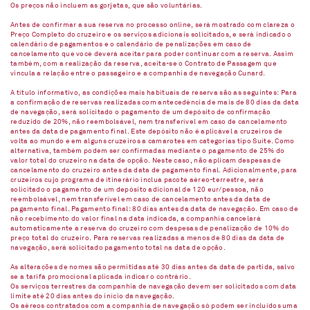
Os preços não incluem as gorjetas, que são voluntárias.
Antes de confirmar a sua reserva no processo online, será mostrado com clareza o
Preço Completo do cruzeiro e os serviços adicionais solicitados, e será indicado o
calendário de pagamentos e o calendário de penalizações em caso de
cancelamento que você deverá aceitar para poder continuar com a reserva. Assim
também, com a realização da reserva, aceita-se o Contrato de Passagem que
vincula a relação entre o passageiro e a companhia de navegação Cunard.
A título informativo, as condições mais habituais de reserva são as seguintes: Para
a confirmação de reservas realizadas com antecedência de mais de 80 dias da data
de navegação, será solicitado o pagamento de um depósito de confirmação
reduzido de 20%, não reembolsável, nem transferível em caso de cancelamento
antes da data de pagamento final. Este depósito não é aplicável a cruzeiros de
volta ao mundo e em alguns cruzeiros a camarotes em categorias tipo Suíte. Como
alternativa, também podem ser confirmadas mediante o pagamento de 25% do
valor total do cruzeiro na data de opção. Neste caso, não aplicam despesas de
cancelamento do cruzeiro antes da data de pagamento final. Adicionalmente, para
cruzeiros cujo programa de itinerário inclua pacote aéreo-terrestre, será
solicitado o pagamento de um depósito adicional de 120 eur/pessoa, não
reembolsável, nem transferível em caso de cancelamento antes da data de
pagamento final. Pagamento final: 80 dias antes da data de navegação. Em caso de
não recebimento do valor final na data indicada, a companhia cancelará
automaticamente a reserva do cruzeiro com despesas de penalização de 10% do
preço total do cruzeiro. Para reservas realizadas a menos de 80 dias da data de
navegação, será solicitado pagamento total na data de opção.
As alterações de nomes são permitidas até 30 dias antes da data de partida, salvo
se a tarifa promocional aplicada indicar o contrário.
Os serviços terrestres da companhia de navegação devem ser solicitados com data
limite até 20 dias antes do início da navegação.
Os aéreos contratados com a companhia de navegação só podem ser incluídos uma