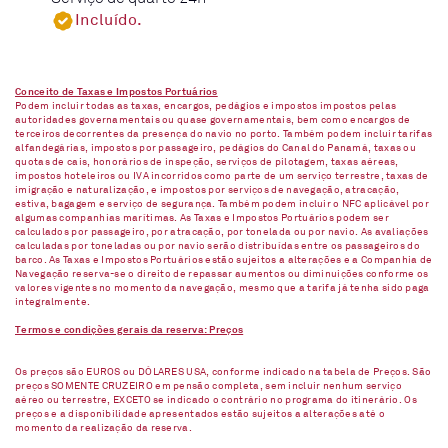
Incluído.
Conceito de Taxas e Impostos Portuários
Podem incluir todas as taxas, encargos, pedágios e impostos impostos pelas
autoridades governamentais ou quase governamentais, bem como encargos de
terceiros decorrentes da presença do navio no porto. Também podem incluir tarifas
alfandegárias, impostos por passageiro, pedágios do Canal do Panamá, taxas ou
quotas de cais, honorários de inspeção, serviços de pilotagem, taxas aéreas,
impostos hoteleiros ou IVA incorridos como parte de um serviço terrestre, taxas de
imigração e naturalização, e impostos por serviços de navegação, atracação,
estiva, bagagem e serviço de segurança. Também podem incluir o NFC aplicável por
algumas companhias marítimas. As Taxas e Impostos Portuários podem ser
calculados por passageiro, por atracação, por tonelada ou por navio. As avaliações
calculadas por toneladas ou por navio serão distribuídas entre os passageiros do
barco. As Taxas e Impostos Portuários estão sujeitos a alterações e a Companhia de
Navegação reserva-se o direito de repassar aumentos ou diminuições conforme os
valores vigentes no momento da navegação, mesmo que a tarifa já tenha sido paga
integralmente.
Termos e condições gerais da reserva: Preços
Os preços são EUROS ou DÓLARES USA, conforme indicado na tabela de Preços. São
preços SOMENTE CRUZEIRO em pensão completa, sem incluir nenhum serviço
aéreo ou terrestre, EXCETO se indicado o contrário no programa do itinerário. Os
preços e a disponibilidade apresentados estão sujeitos a alterações até o
momento da realização da reserva.