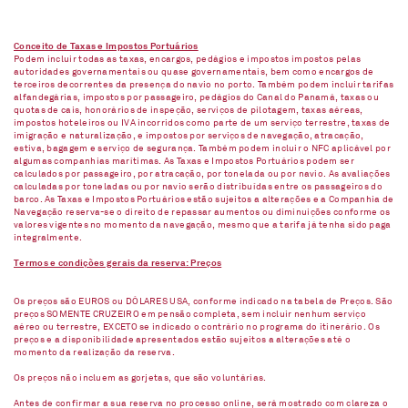
Conceito de Taxas e Impostos Portuários
Podem incluir todas as taxas, encargos, pedágios e impostos impostos pelas
autoridades governamentais ou quase governamentais, bem como encargos de
terceiros decorrentes da presença do navio no porto. Também podem incluir tarifas
alfandegárias, impostos por passageiro, pedágios do Canal do Panamá, taxas ou
quotas de cais, honorários de inspeção, serviços de pilotagem, taxas aéreas,
impostos hoteleiros ou IVA incorridos como parte de um serviço terrestre, taxas de
imigração e naturalização, e impostos por serviços de navegação, atracação,
estiva, bagagem e serviço de segurança. Também podem incluir o NFC aplicável por
algumas companhias marítimas. As Taxas e Impostos Portuários podem ser
calculados por passageiro, por atracação, por tonelada ou por navio. As avaliações
calculadas por toneladas ou por navio serão distribuídas entre os passageiros do
barco. As Taxas e Impostos Portuários estão sujeitos a alterações e a Companhia de
Navegação reserva-se o direito de repassar aumentos ou diminuições conforme os
valores vigentes no momento da navegação, mesmo que a tarifa já tenha sido paga
integralmente.
Termos e condições gerais da reserva: Preços
Os preços são EUROS ou DÓLARES USA, conforme indicado na tabela de Preços. São
preços SOMENTE CRUZEIRO em pensão completa, sem incluir nenhum serviço
aéreo ou terrestre, EXCETO se indicado o contrário no programa do itinerário. Os
preços e a disponibilidade apresentados estão sujeitos a alterações até o
momento da realização da reserva.
Os preços não incluem as gorjetas, que são voluntárias.
Antes de confirmar a sua reserva no processo online, será mostrado com clareza o