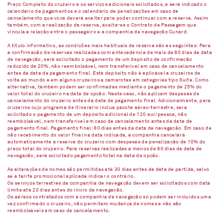
Preço Completo do cruzeiro e os serviços adicionais solicitados, e será indicado o
calendário de pagamentos e o calendário de penalizações em caso de
cancelamento que você deverá aceitar para poder continuar com a reserva. Assim
também, com a realização da reserva, aceita-se o Contrato de Passagem que
vincula a relação entre o passageiro e a companhia de navegação Cunard.
A título informativo, as condições mais habituais de reserva são as seguintes: Para
a confirmação de reservas realizadas com antecedência de mais de 80 dias da data
de navegação, será solicitado o pagamento de um depósito de confirmação
reduzido de 20%, não reembolsável, nem transferível em caso de cancelamento
antes da data de pagamento final. Este depósito não é aplicável a cruzeiros de
volta ao mundo e em alguns cruzeiros a camarotes em categorias tipo Suíte. Como
alternativa, também podem ser confirmadas mediante o pagamento de 25% do
valor total do cruzeiro na data de opção. Neste caso, não aplicam despesas de
cancelamento do cruzeiro antes da data de pagamento final. Adicionalmente, para
cruzeiros cujo programa de itinerário inclua pacote aéreo-terrestre, será
solicitado o pagamento de um depósito adicional de 120 eur/pessoa, não
reembolsável, nem transferível em caso de cancelamento antes da data de
pagamento final. Pagamento final: 80 dias antes da data de navegação. Em caso de
não recebimento do valor final na data indicada, a companhia cancelará
automaticamente a reserva do cruzeiro com despesas de penalização de 10% do
preço total do cruzeiro. Para reservas realizadas a menos de 80 dias da data de
navegação, será solicitado pagamento total na data de opção.
As alterações de nomes são permitidas até 30 dias antes da data de partida, salvo
se a tarifa promocional aplicada indicar o contrário.
Os serviços terrestres da companhia de navegação devem ser solicitados com data
limite até 20 dias antes do início da navegação.
Os aéreos contratados com a companhia de navegação só podem ser incluídos uma
vez confirmado o cruzeiro, não permitem mudança de nomes e não são
reembolsáveis em caso de cancelamento.​