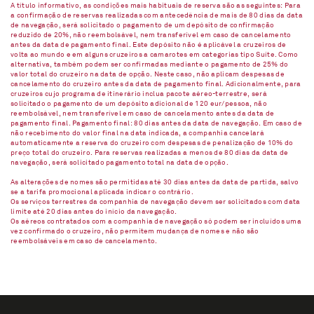
A título informativo, as condições mais habituais de reserva são as seguintes: Para
a confirmação de reservas realizadas com antecedência de mais de 80 dias da data
de navegação, será solicitado o pagamento de um depósito de confirmação
reduzido de 20%, não reembolsável, nem transferível em caso de cancelamento
antes da data de pagamento final. Este depósito não é aplicável a cruzeiros de
volta ao mundo e em alguns cruzeiros a camarotes em categorias tipo Suíte. Como
alternativa, também podem ser confirmadas mediante o pagamento de 25% do
valor total do cruzeiro na data de opção. Neste caso, não aplicam despesas de
cancelamento do cruzeiro antes da data de pagamento final. Adicionalmente, para
cruzeiros cujo programa de itinerário inclua pacote aéreo-terrestre, será
solicitado o pagamento de um depósito adicional de 120 eur/pessoa, não
reembolsável, nem transferível em caso de cancelamento antes da data de
pagamento final. Pagamento final: 80 dias antes da data de navegação. Em caso de
não recebimento do valor final na data indicada, a companhia cancelará
automaticamente a reserva do cruzeiro com despesas de penalização de 10% do
preço total do cruzeiro. Para reservas realizadas a menos de 80 dias da data de
navegação, será solicitado pagamento total na data de opção.
As alterações de nomes são permitidas até 30 dias antes da data de partida, salvo
se a tarifa promocional aplicada indicar o contrário.
Os serviços terrestres da companhia de navegação devem ser solicitados com data
limite até 20 dias antes do início da navegação.
Os aéreos contratados com a companhia de navegação só podem ser incluídos uma
vez confirmado o cruzeiro, não permitem mudança de nomes e não são
reembolsáveis em caso de cancelamento.​