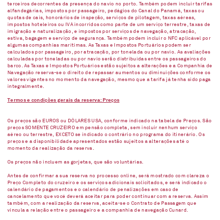
terceiros decorrentes da presença do navio no porto. Também podem incluir tarifas
alfandegárias, impostos por passageiro, pedágios do Canal do Panamá, taxas ou
quotas de cais, honorários de inspeção, serviços de pilotagem, taxas aéreas,
impostos hoteleiros ou IVA incorridos como parte de um serviço terrestre, taxas de
imigração e naturalização, e impostos por serviços de navegação, atracação,
estiva, bagagem e serviço de segurança. Também podem incluir o NFC aplicável por
algumas companhias marítimas. As Taxas e Impostos Portuários podem ser
calculados por passageiro, por atracação, por tonelada ou por navio. As avaliações
calculadas por toneladas ou por navio serão distribuídas entre os passageiros do
barco. As Taxas e Impostos Portuários estão sujeitos a alterações e a Companhia de
Navegação reserva-se o direito de repassar aumentos ou diminuições conforme os
valores vigentes no momento da navegação, mesmo que a tarifa já tenha sido paga
integralmente.
Termos e condições gerais da reserva: Preços
Os preços são EUROS ou DÓLARES USA, conforme indicado na tabela de Preços. São
preços SOMENTE CRUZEIRO em pensão completa, sem incluir nenhum serviço
aéreo ou terrestre, EXCETO se indicado o contrário no programa do itinerário. Os
preços e a disponibilidade apresentados estão sujeitos a alterações até o
momento da realização da reserva.
Os preços não incluem as gorjetas, que são voluntárias.
Antes de confirmar a sua reserva no processo online, será mostrado com clareza o
Preço Completo do cruzeiro e os serviços adicionais solicitados, e será indicado o
calendário de pagamentos e o calendário de penalizações em caso de
cancelamento que você deverá aceitar para poder continuar com a reserva. Assim
também, com a realização da reserva, aceita-se o Contrato de Passagem que
vincula a relação entre o passageiro e a companhia de navegação Cunard.