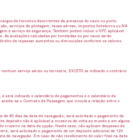
argos de terceiros decorrentes da presença do navio no porto.
ção, serviços de pilotagem, taxas aéreas, impostos hoteleiros ou IVA
gagem e serviço de segurança. Também podem incluir o NFC aplicável
. As avaliações calculadas por toneladas ou por navio serão
 direito de repassar aumentos ou diminuições conforme os valores
enhum serviço aéreo ou terrestre, EXCETO se indicado o contrário
, e será indicado o calendário de pagamentos e o calendário de
 aceita-se o Contrato de Passagem que vincula a relação entre o
is de 80 dias da data de navegação, será solicitado o pagamento de
e depósito não é aplicável a cruzeiros de volta ao mundo e em alguns
do cruzeiro na data de opção. Neste caso, não aplicam despesas de
stre, será solicitado o pagamento de um depósito adicional de 120
ata de navegação. Em caso de não recebimento do valor final na data