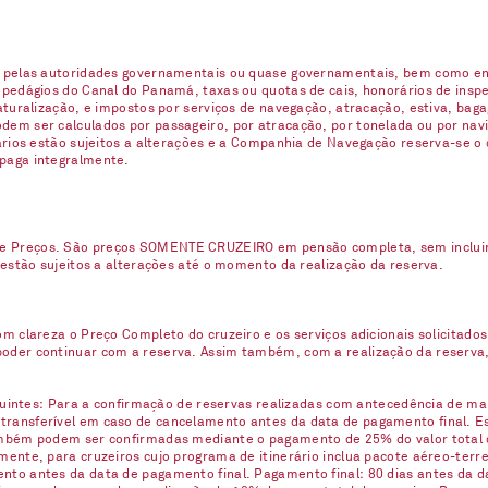
s pelas autoridades governamentais ou quase governamentais, bem como enc
 pedágios do Canal do Panamá, taxas ou quotas de cais, honorários de inspe
naturalização, e impostos por serviços de navegação, atracação, estiva, ba
em ser calculados por passageiro, por atracação, por tonelada ou por navio
uários estão sujeitos a alterações e a Companhia de Navegação reserva-se o
 paga integralmente.
e Preços. São preços SOMENTE CRUZEIRO em pensão completa, sem incluir n
 estão sujeitos a alterações até o momento da realização da reserva.
m clareza o Preço Completo do cruzeiro e os serviços adicionais solicitados
oder continuar com a reserva. Assim também, com a realização da reserva,
eguintes: Para a confirmação de reservas realizadas com antecedência de ma
ransferível em caso de cancelamento antes da data de pagamento final. Est
ambém podem ser confirmadas mediante o pagamento de 25% do valor total 
ente, para cruzeiros cujo programa de itinerário inclua pacote aéreo-terre
nto antes da data de pagamento final. Pagamento final: 80 dias antes da d