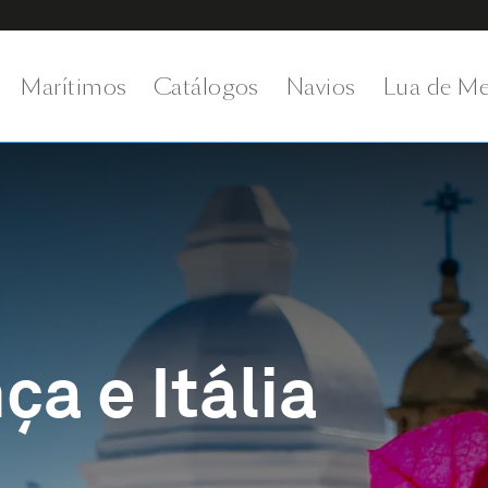
Marítimos
Catálogos
Navios
Lua de Me
a e Itália