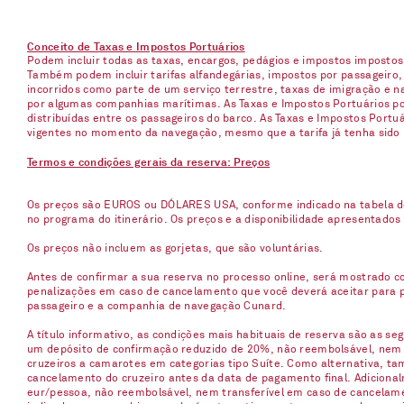
Conceito de Taxas e Impostos Portuários
Podem incluir todas as taxas, encargos, pedágios e impostos imposto
Também podem incluir tarifas alfandegárias, impostos por passageiro,
incorridos como parte de um serviço terrestre, taxas de imigração e 
por algumas companhias marítimas. As Taxas e Impostos Portuários pod
distribuídas entre os passageiros do barco. As Taxas e Impostos Port
vigentes no momento da navegação, mesmo que a tarifa já tenha sido
Termos e condições gerais da reserva: Preços
Os preços são EUROS ou DÓLARES USA, conforme indicado na tabela d
no programa do itinerário. Os preços e a disponibilidade apresentados
Os preços não incluem as gorjetas, que são voluntárias.
Antes de confirmar a sua reserva no processo online, será mostrado co
penalizações em caso de cancelamento que você deverá aceitar para p
passageiro e a companhia de navegação Cunard.
A título informativo, as condições mais habituais de reserva são as s
um depósito de confirmação reduzido de 20%, não reembolsável, nem t
cruzeiros a camarotes em categorias tipo Suíte. Como alternativa, t
cancelamento do cruzeiro antes da data de pagamento final. Adicionalm
eur/pessoa, não reembolsável, nem transferível em caso de cancelame