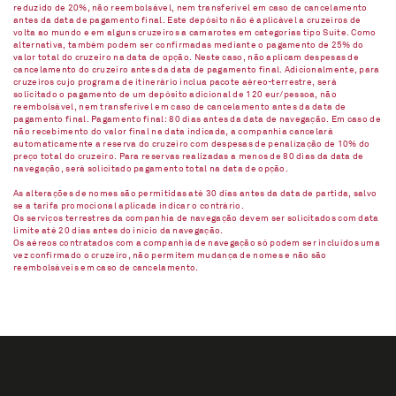
reduzido de 20%, não reembolsável, nem transferível em caso de cancelamento
antes da data de pagamento final. Este depósito não é aplicável a cruzeiros de
volta ao mundo e em alguns cruzeiros a camarotes em categorias tipo Suíte. Como
alternativa, também podem ser confirmadas mediante o pagamento de 25% do
valor total do cruzeiro na data de opção. Neste caso, não aplicam despesas de
cancelamento do cruzeiro antes da data de pagamento final. Adicionalmente, para
cruzeiros cujo programa de itinerário inclua pacote aéreo-terrestre, será
solicitado o pagamento de um depósito adicional de 120 eur/pessoa, não
reembolsável, nem transferível em caso de cancelamento antes da data de
pagamento final. Pagamento final: 80 dias antes da data de navegação. Em caso de
não recebimento do valor final na data indicada, a companhia cancelará
automaticamente a reserva do cruzeiro com despesas de penalização de 10% do
preço total do cruzeiro. Para reservas realizadas a menos de 80 dias da data de
navegação, será solicitado pagamento total na data de opção.
As alterações de nomes são permitidas até 30 dias antes da data de partida, salvo
se a tarifa promocional aplicada indicar o contrário.
Os serviços terrestres da companhia de navegação devem ser solicitados com data
limite até 20 dias antes do início da navegação.
Os aéreos contratados com a companhia de navegação só podem ser incluídos uma
vez confirmado o cruzeiro, não permitem mudança de nomes e não são
reembolsáveis em caso de cancelamento.​