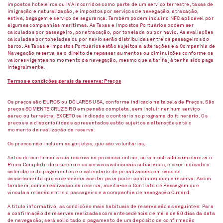
impostos hoteleiros ou IVA incorridos como parte de um serviço terrestre, taxas de
imigração e naturalização, e impostos por serviços de navegação, atracação,
estiva, bagagem e serviço de segurança. Também podem incluir o NFC aplicável por
algumas companhias marítimas. As Taxas e Impostos Portuários podem ser
calculados por passageiro, por atracação, por tonelada ou por navio. As avaliações
calculadas por toneladas ou por navio serão distribuídas entre os passageiros do
barco. As Taxas e Impostos Portuários estão sujeitos a alterações e a Companhia de
Navegação reserva-se o direito de repassar aumentos ou diminuições conforme os
valores vigentes no momento da navegação, mesmo que a tarifa já tenha sido paga
integralmente.
Termos e condições gerais da reserva: Preços
Os preços são EUROS ou DÓLARES USA, conforme indicado na tabela de Preços. São
preços SOMENTE CRUZEIRO em pensão completa, sem incluir nenhum serviço
aéreo ou terrestre, EXCETO se indicado o contrário no programa do itinerário. Os
preços e a disponibilidade apresentados estão sujeitos a alterações até o
momento da realização da reserva.
Os preços não incluem as gorjetas, que são voluntárias.
Antes de confirmar a sua reserva no processo online, será mostrado com clareza o
Preço Completo do cruzeiro e os serviços adicionais solicitados, e será indicado o
calendário de pagamentos e o calendário de penalizações em caso de
cancelamento que você deverá aceitar para poder continuar com a reserva. Assim
também, com a realização da reserva, aceita-se o Contrato de Passagem que
vincula a relação entre o passageiro e a companhia de navegação Cunard.
A título informativo, as condições mais habituais de reserva são as seguintes: Para
a confirmação de reservas realizadas com antecedência de mais de 80 dias da data
de navegação, será solicitado o pagamento de um depósito de confirmação