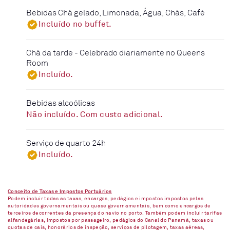
Bebidas Chá gelado, Limonada, Água, Chás, Café
Incluído no buffet.
Chá da tarde - Celebrado diariamente no Queens
Room
Incluído.
Bebidas alcoólicas
Não incluído. Com custo adicional.
Serviço de quarto 24h
Incluído.
Conceito de Taxas e Impostos Portuários
Podem incluir todas as taxas, encargos, pedágios e impostos impostos pelas
autoridades governamentais ou quase governamentais, bem como encargos de
terceiros decorrentes da presença do navio no porto. Também podem incluir tarifas
alfandegárias, impostos por passageiro, pedágios do Canal do Panamá, taxas ou
quotas de cais, honorários de inspeção, serviços de pilotagem, taxas aéreas,