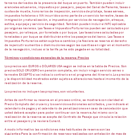
terceros derivados de la presencia del buque en puerto. También pueden incluir
aranceles aduaneros, impuestos por pasajero, peajes del Canal de Panamá, tasas o
cuotas de muelle, honorarios de inspección, servicios de pilotaje, tasas aéreas,
impuestos hoteleros o IVA incurridos como parte de un servicio terrestre, tasas de
inmigración y naturalización, e impuestos por servicios de navegación, atraque,
estiba, equipaje y servicio de seguridad. También pueden incluir el NFC aplicable
por algunas navieras. Las Tasas e Impuestos Porturarios pueden ser calculados por
pasajero, por atraque, por tonelada o por buque. Las tasaciones calculadas por
toneladas o por buque se distribuirán entre los pasajeros del barco. Las Tasas e
Impuestos Porturarios están sujetos a cambios y la Naviera se reserva el derecho
de repercutir aumentos o disminuciones según las cuantías en vigor en el momento
de la navegación, incluso si la tarifa ya ha sido pagada en su totalidad.
Términos y condiciones generales de la reserva: Precios
Los precios son EUROS o DÓLARES USA según se indica en la tabla de Precios. Son
precios SOLO CRUCERO en pensión completa, sin incluir ningún servicio aéreo o
terrestre EXCEPTO si se indica lo contrario en el programa del itinerario.Los precios
y la disponibilidad mostrados están sujetos a alteraciones hasta el momento de la
realización de la reserva.
Los precios no incluyen las propinas, son voluntarias.
Antes de confirmar su reserva en el proceso online, se mostrará con claridad el
Precio Completo del crucero y los servicios adicionales solicitados, y se indicará el
calendario de pagos y el calendario de penalizaciones en caso de cancelación que
usted deberá aceptar para poder continuar con la reserva.Así mismo con la
realización de la reserva se acepta del Contrato de Pasaje que vincula la relación
entre el pasajero y la naviera Cunard.
A modo informativo las condiciones más habituales de reserva son las
siguientes:Para la confirmación de reservas realizadas con antelación de mas de