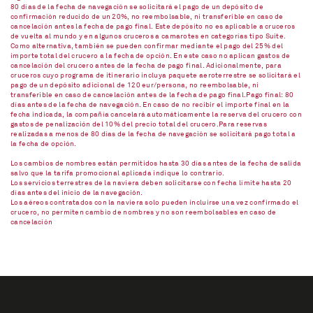
80 días de la fecha de navegación se solicitará el pago de un depósito de
confirmación reducido de un 20%, no reembolsable, ni transferible en caso de
cancelación antes la fecha de pago final. Este depósito no es aplicable a cruceros
de vuelta al mundo y en algunos cruceros a camarotes en categorías tipo Suite.
Como alternativa, también se pueden confirmar mediante el pago del 25% del
importe total del crucero a la fecha de opción. En este caso no aplican gastos de
cancelación del crucero antes de la fecha de pago final. Adicionalmente, para
cruceros cuyo programa de itinerario incluya paquete aeroterrestre se solicitará el
pago de un depósito adicional de 120 eur/persona, no reembolsable, ni
transferible en caso de cancelación antes de la fecha de pago final.Pago final: 80
días antes de la fecha de navegación. En caso de no recibir el importe final en la
fecha indicada, la compañía cancelará automáticamente la reserva del crucero con
gastos de penalización del 10% del precio total del crucero.Para reservas
realizadas a menos de 80 días de la fecha de navegación se solicitará pago total a
la fecha de opción.
Los cambios de nombres están permitidos hasta 30 días antes de la fecha de salida
salvo que la tarifa promocional aplicada indique lo contrario.
Los servicios terrestres de la naviera deben solicitarse con fecha límite hasta 20
días antes del inicio de la navegación.
Los aéreos contratados con la naviera solo pueden incluirse una vez confirmado el
crucero, no permiten cambio de nombres y no son reembolsables en caso de
cancelación