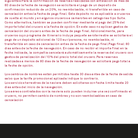
siguientes:Para la confirmación de reservas realizadas con antelación de mas de
80 días de la fecha de navegación se solicitará el pago de un depósito de
confirmación reducido de un 20%, no reembolsable, ni transferible en caso de
cancelación antes la fecha de pago final. Este depósito no es aplicable a cruceros
de vuelta al mundo y en algunos cruceros a camarotes en categorías tipo Suite.
Como alternativa, también se pueden confirmar mediante el pago del 25% del
importe total del crucero a la fecha de opción. En este caso no aplican gastos de
cancelación del crucero antes de la fecha de pago final. Adicionalmente, para
cruceros cuyo programa de itinerario incluya paquete aeroterrestre se solicitará el
pago de un depósito adicional de 120 eur/persona, no reembolsable, ni
transferible en caso de cancelación antes de la fecha de pago final.Pago final: 80
días antes de la fecha de navegación. En caso de no recibir el importe final en la
fecha indicada, la compañía cancelará automáticamente la reserva del crucero con
gastos de penalización del 10% del precio total del crucero.Para reservas
realizadas a menos de 80 días de la fecha de navegación se solicitará pago total a
la fecha de opción.
Los cambios de nombres están permitidos hasta 30 días antes de la fecha de salida
salvo que la tarifa promocional aplicada indique lo contrario.
Los servicios terrestres de la naviera deben solicitarse con fecha límite hasta 20
días antes del inicio de la navegación.
Los aéreos contratados con la naviera solo pueden incluirse una vez confirmado el
crucero, no permiten cambio de nombres y no son reembolsables en caso de
cancelación