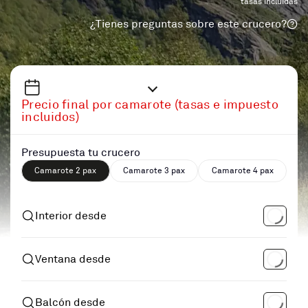
tasas incluidas
¿Tienes preguntas sobre este crucero?
Precio final por camarote (tasas e impuesto
incluidos)
Presupuesta tu crucero
Camarote 2 pax
Camarote 3 pax
Camarote 4 pax
Interior desde
Ventana desde
Balcón desde