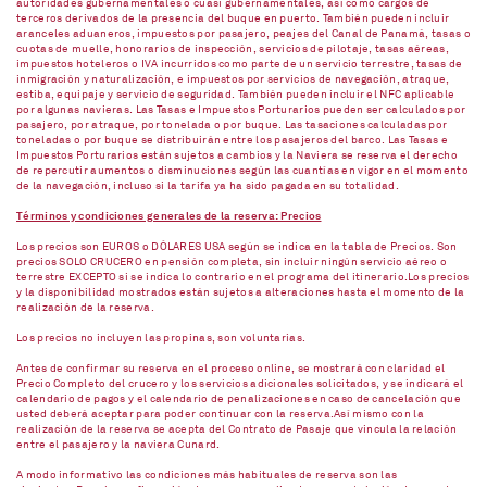
autoridades gubernamentales o cuasi gubernamentales, así como cargos de
terceros derivados de la presencia del buque en puerto. También pueden incluir
aranceles aduaneros, impuestos por pasajero, peajes del Canal de Panamá, tasas o
cuotas de muelle, honorarios de inspección, servicios de pilotaje, tasas aéreas,
impuestos hoteleros o IVA incurridos como parte de un servicio terrestre, tasas de
inmigración y naturalización, e impuestos por servicios de navegación, atraque,
estiba, equipaje y servicio de seguridad. También pueden incluir el NFC aplicable
por algunas navieras. Las Tasas e Impuestos Porturarios pueden ser calculados por
pasajero, por atraque, por tonelada o por buque. Las tasaciones calculadas por
toneladas o por buque se distribuirán entre los pasajeros del barco. Las Tasas e
Impuestos Porturarios están sujetos a cambios y la Naviera se reserva el derecho
de repercutir aumentos o disminuciones según las cuantías en vigor en el momento
de la navegación, incluso si la tarifa ya ha sido pagada en su totalidad.
Términos y condiciones generales de la reserva: Precios
Los precios son EUROS o DÓLARES USA según se indica en la tabla de Precios. Son
precios SOLO CRUCERO en pensión completa, sin incluir ningún servicio aéreo o
terrestre EXCEPTO si se indica lo contrario en el programa del itinerario.Los precios
y la disponibilidad mostrados están sujetos a alteraciones hasta el momento de la
realización de la reserva.
Los precios no incluyen las propinas, son voluntarias.
Antes de confirmar su reserva en el proceso online, se mostrará con claridad el
Precio Completo del crucero y los servicios adicionales solicitados, y se indicará el
calendario de pagos y el calendario de penalizaciones en caso de cancelación que
usted deberá aceptar para poder continuar con la reserva.Así mismo con la
realización de la reserva se acepta del Contrato de Pasaje que vincula la relación
entre el pasajero y la naviera Cunard.
A modo informativo las condiciones más habituales de reserva son las