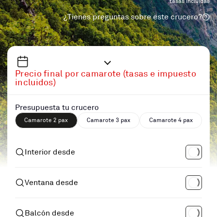
tasas incluidas
¿Tienes preguntas sobre este crucero?
Precio final por camarote (tasas e impuesto
incluidos)
Presupuesta tu crucero
Camarote 2 pax
Camarote 3 pax
Camarote 4 pax
Interior desde
Ventana desde
Balcón desde