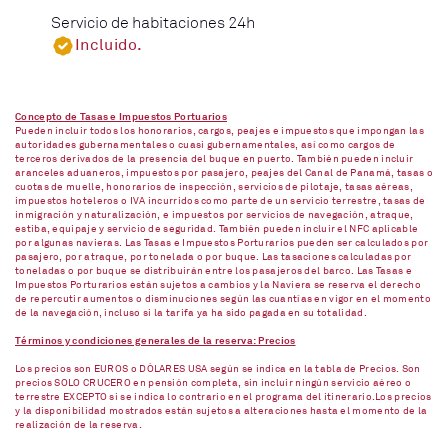
Servicio de habitaciones 24h
Incluido.
Concepto de Tasas e Impuestos Portuarios
Pueden incluir todos los honorarios, cargos, peajes e impuestos que impongan las
autoridades gubernamentales o cuasi gubernamentales, así como cargos de
terceros derivados de la presencia del buque en puerto. También pueden incluir
aranceles aduaneros, impuestos por pasajero, peajes del Canal de Panamá, tasas o
cuotas de muelle, honorarios de inspección, servicios de pilotaje, tasas aéreas,
impuestos hoteleros o IVA incurridos como parte de un servicio terrestre, tasas de
inmigración y naturalización, e impuestos por servicios de navegación, atraque,
estiba, equipaje y servicio de seguridad. También pueden incluir el NFC aplicable
por algunas navieras. Las Tasas e Impuestos Porturarios pueden ser calculados por
pasajero, por atraque, por tonelada o por buque. Las tasaciones calculadas por
toneladas o por buque se distribuirán entre los pasajeros del barco. Las Tasas e
Impuestos Porturarios están sujetos a cambios y la Naviera se reserva el derecho
de repercutir aumentos o disminuciones según las cuantías en vigor en el momento
de la navegación, incluso si la tarifa ya ha sido pagada en su totalidad.
Términos y condiciones generales de la reserva: Precios
Los precios son EUROS o DÓLARES USA según se indica en la tabla de Precios. Son
precios SOLO CRUCERO en pensión completa, sin incluir ningún servicio aéreo o
terrestre EXCEPTO si se indica lo contrario en el programa del itinerario.Los precios
y la disponibilidad mostrados están sujetos a alteraciones hasta el momento de la
realización de la reserva.