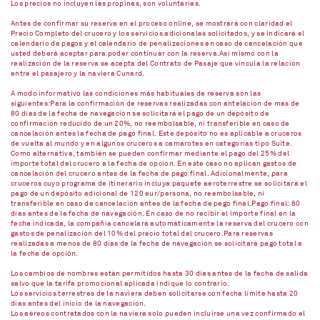
Los precios no incluyen las propinas, son voluntarias.
Antes de confirmar su reserva en el proceso online, se mostrará con claridad el
Precio Completo del crucero y los servicios adicionales solicitados, y se indicará el
calendario de pagos y el calendario de penalizaciones en caso de cancelación que
usted deberá aceptar para poder continuar con la reserva.Así mismo con la
realización de la reserva se acepta del Contrato de Pasaje que vincula la relación
entre el pasajero y la naviera Cunard.
A modo informativo las condiciones más habituales de reserva son las
siguientes:Para la confirmación de reservas realizadas con antelación de mas de
80 días de la fecha de navegación se solicitará el pago de un depósito de
confirmación reducido de un 20%, no reembolsable, ni transferible en caso de
cancelación antes la fecha de pago final. Este depósito no es aplicable a cruceros
de vuelta al mundo y en algunos cruceros a camarotes en categorías tipo Suite.
Como alternativa, también se pueden confirmar mediante el pago del 25% del
importe total del crucero a la fecha de opción. En este caso no aplican gastos de
cancelación del crucero antes de la fecha de pago final. Adicionalmente, para
cruceros cuyo programa de itinerario incluya paquete aeroterrestre se solicitará el
pago de un depósito adicional de 120 eur/persona, no reembolsable, ni
transferible en caso de cancelación antes de la fecha de pago final.Pago final: 80
días antes de la fecha de navegación. En caso de no recibir el importe final en la
fecha indicada, la compañía cancelará automáticamente la reserva del crucero con
gastos de penalización del 10% del precio total del crucero.Para reservas
realizadas a menos de 80 días de la fecha de navegación se solicitará pago total a
la fecha de opción.
Los cambios de nombres están permitidos hasta 30 días antes de la fecha de salida
salvo que la tarifa promocional aplicada indique lo contrario.
Los servicios terrestres de la naviera deben solicitarse con fecha límite hasta 20
días antes del inicio de la navegación.
Los aéreos contratados con la naviera solo pueden incluirse una vez confirmado el